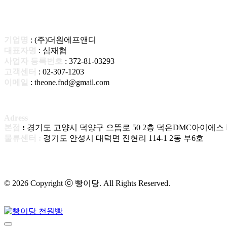
기업명
: (주)더원에프앤디
대표자명
: 심재협
사업자 등록번호
: 372-81-03293
고객센터
: 02-307-1203
이메일
: theone.fnd@gmail.com
Adress
본점
:
경기도 고양시 덕양구 으뜸로 50 2층 덕은DMC아이에스 B
물류센터 :
경기도 안성시 대덕면 진현리 114-1 2동 부6호
© 2026 Copyright ⓒ 빵이당. All Rights Reserved.