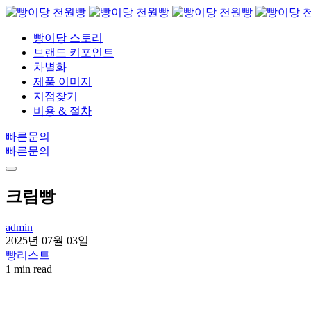
빵이당 스토리
브랜드 키포인트
차별화
제품 이미지
지점찾기
비용 & 절차
빠른문의
빠른문의
크림빵
admin
2025년 07월 03일
빵리스트
1 min read