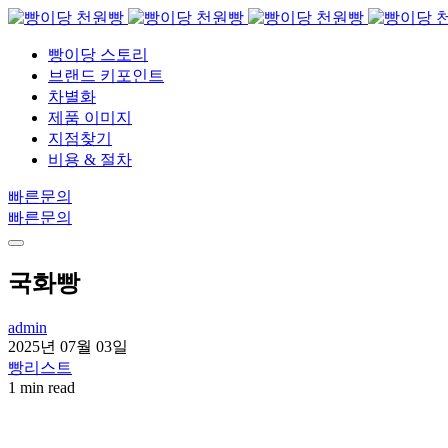
빵이당 스토리
브랜드 키포인트
차별화
제품 이미지
지점찾기
비용 & 절차
빠른문의
빠른문의
국화빵
admin
2025년 07월 03일
빵리스트
1 min read