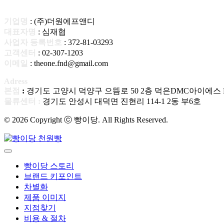
기업명
: (주)더원에프앤디
대표자명
: 심재협
사업자 등록번호
: 372-81-03293
고객센터
: 02-307-1203
이메일
: theone.fnd@gmail.com
Adress
본점
:
경기도 고양시 덕양구 으뜸로 50 2층 덕은DMC아이에스 B
물류센터 :
경기도 안성시 대덕면 진현리 114-1 2동 부6호
© 2026 Copyright ⓒ 빵이당. All Rights Reserved.
빵이당 스토리
브랜드 키포인트
차별화
제품 이미지
지점찾기
비용 & 절차